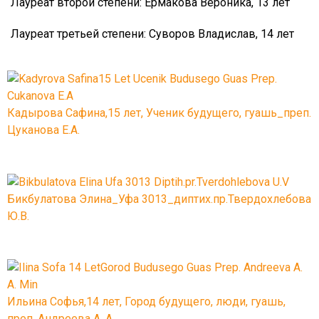
Лауреат второй степени: Ермакова Вероника, 13 лет
Лауреат третьей степени: Суворов Владислав, 14 лет
Кадырова Сафина,15 лет, Ученик будущего, гуашь_преп.
Цуканова Е.А.
Бикбулатова Элина_Уфа 3013_диптих.пр.Твердохлебова
Ю.В.
Ильина Софья,14 лет, Город будущего, люди, гуашь,
преп. Андреева А. А.